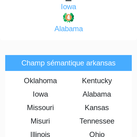
Iowa
Alabama
Champ sémantique arkansas
Oklahoma
Kentucky
Iowa
Alabama
Missouri
Kansas
Misuri
Tennessee
Illinois
Ohio